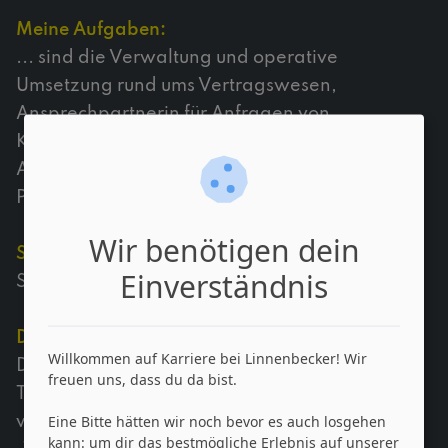
Meine Aufgaben:
... sind die Verwaltung und operative
Umsetzung rund ums Vertragswesen,
Ansprechpartnerin für Anfragen von
Kolleg*innen, Bewerbern und Dienstleistern zur
Ausbildung, Zeiterfassung und
Personalentwicklung.
Wir benötigen dein
So lange treibe ich hier mein "Unwesen":
Einverständnis
Seit Mai 2023.
Das macht meine Arbeit hier aus:
Willkommen auf Karriere bei Linnenbecker! Wir
Das Miteinander! Die Zusammenarbeit im
freuen uns, dass du da bist.
Team, die offene Kommunikation und der
Eine Bitte hätten wir noch bevor es auch losgehen
wertschätzende Umgang untereinander.
kann: um dir das bestmögliche Erlebnis auf unserer