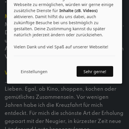
„Teamwork makes the dream work“. 😉
Webseite zu ermöglichen, würden wir gerne einige
zusätzliche Dienste für
Inhalte (zB. Videos)
aktivieren. Damit hilfst du uns dabei, auch
Meine liebste Linnenbecker-Erinnerung:
zukünftige Besuche bei uns bestmöglich zu
Mein erster Ausbildungsauftakt im August 2023.
gestalten. Deine Zustimmung kannst du später
Die wunderschöne Lokation auf Gut Steinbeck
natürlich jederzeit ändern oder zurückziehen.
und das Kennenlernen der neuen
Vielen Dank und viel Spaß auf unserer Webseite!
Auszubildenden und den Kolleg*innen aus allen
Vertriebsgebieten.
Einstellungen
Sehr gerne!
Wenn ich nicht arbeite:
… verbringe ich meine freie Zeit mit meinen
Lieben. Egal, ob Kino, shoppen, kochen oder
gemütliches Zusammensein. Vor wenigen
Jahren habe ich die Kreuzfahrt für mich
entdeckt. Für mich die schönste Art der Erholung
gepaart mit der Neugier, in kürzester Zeit neue